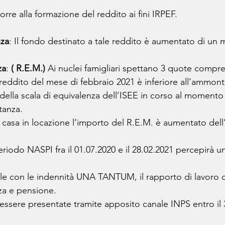
rre alla formazione del reddito ai fini IRPEF.
nza
: Il fondo destinato a tale reddito è aumentato di un m
za
: 
( R.E.M.)
 Ai nuclei famigliari spettano 3 quote compre
l reddito del mese di febbraio 2021 è inferiore all’ammont
e della scala di equivalenza dell’ISEE in corso al momento 
tanza.
a casa in locazione l’importo del R.E.M. è aumentato del
eriodo NASPI fra il 01.07.2020 e il 28.02.2021 percepirà u
le con le indennità UNA TANTUM, il rapporto di lavoro 
nza e pensione.
essere presentate tramite apposito canale INPS entro il 