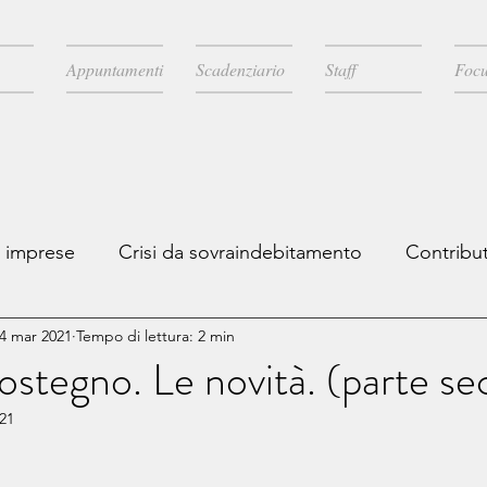
Appuntamenti
Scadenziario
Staff
Focu
e imprese
Crisi da sovraindebitamento
Contribut
4 mar 2021
Tempo di lettura: 2 min
scale
Novità legislative
Licenziamenti
Comun
stegno. Le novità. (parte se
021
A