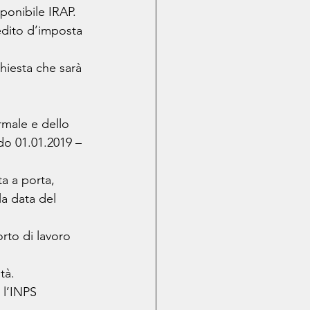
ponibile IRAP.
edito d’imposta 
chiesta che sarà 
ermale e dello 
do 01.01.2019 – 
ta a porta, 
la data del 
rto di lavoro 
tà.
 l’INPS 