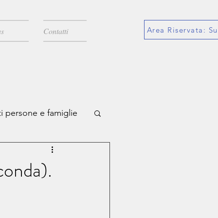
Area Riservata: Su
s
Contatti
i persone e famiglie
icazioni
conda).