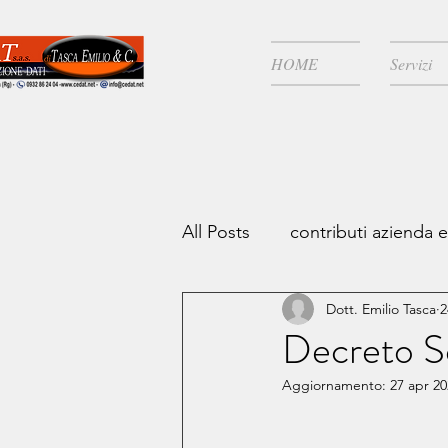
HOME
Servizi
All Posts
contributi azienda 
Dott. Emilio Tasca
2
zone covid
Risparmio fi
Decreto So
Aggiornamento:
27 apr 2
Continuità aziendale
IV