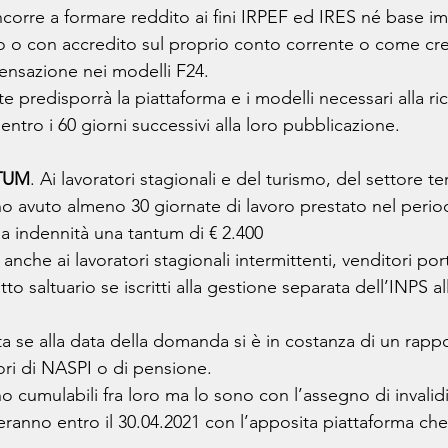
ncorre a formare reddito ai fini IRPEF ed IRES né base im
to o con accredito sul proprio conto corrente o come cr
pensazione nei modelli F24.
te predisporrà la piattaforma e i modelli necessari alla ri
entro i 60 giorni successivi alla loro pubblicazione.
NTUM
. Ai lavoratori stagionali e del turismo, del settore t
o avuto almeno 30 giornate di lavoro prestato nel perio
a indennità una tantum di € 2.400 
anche ai lavoratori stagionali intermittenti, venditori por
o saltuario se iscritti alla gestione separata dell’INPS al
a se alla data della domanda si è in costanza di un rappo
ri di NASPI o di pensione.
 cumulabili fra loro ma lo sono con l’assegno di invalidi
eranno entro il 30.04.2021 con l’apposita piattaforma che