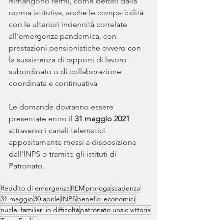
Rimangono fermi, come dettati dalla 
norma istitutiva, anche le compatibilità 
con le ulteriori indennità correlate 
all’emergenza pandemica, con 
prestazioni pensionistiche ovvero con 
la sussistenza di rapporti di lavoro 
subordinato o di collaborazione 
coordinata e continuativa
Le domande dovranno essere 
presentate entro il 
31 maggio 2021
attraverso i canali telematici 
appositamente messi a disposizione 
dall’INPS o tramite gli istituti di 
Patronato.
Reddito di emergenza
REM
proroga
scadenza
31 maggio
30 aprile
INPS
benefici economici
nuclei familiari in difficoltà
patronato unsic vittoria