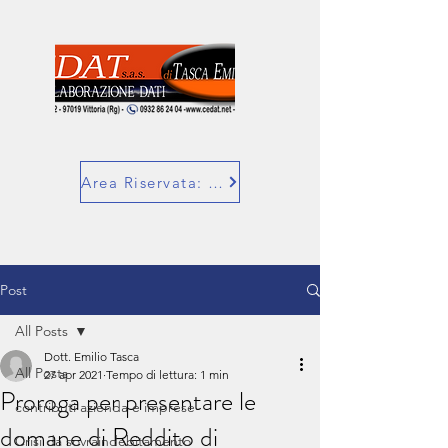
Area Riservata: SuperBill
Post
All Posts
Dott. Emilio Tasca
All Posts
27 apr 2021
Tempo di lettura: 1 min
Proroga per presentare le
contributi azienda e imprese
domane di Reddito di
Crisi da sovraindebitamento