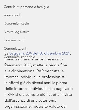
Contributi persone e famiglie
zone covid
Risparmio fiscale
Novità legislative
Licenziamenti
Comunicazioni
La 
Legge n. 234 del 30 dicembre 2021
, 
Continuità aziendale
manovra finanziaria per l’esercizio 
finanziario 2022, mette la parola fine 
IVA
alla dichiarazione IRAP per tutte le 
imprese individuali e professionisti. 
In effetti già da diversi anni la platea 
delle imprese individuali che pagavano 
l'IRAP si era sempre più ristretta in virtù 
dell'assenza di una autonoma 
organizzazione, requisito voluto dal 