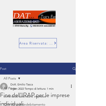
Area Riservata: SuperBill
Post
All Posts
Dott. Emilio Tasca
All Posts
5 gen 2022
Tempo di lettura: 1 min
Fine dell'IRAP per le imprese
contributi azienda e imprese
individuali.
Crisi da sovraindebitamento