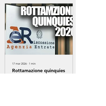
17 mar 2026
∙
1
min
Rottamazione quinquies
a tutto raggio
Ieri la Commissione
Bilancio della Regione
Siciliana ha deliberato
l’adesione alla
rottamazione quinquies