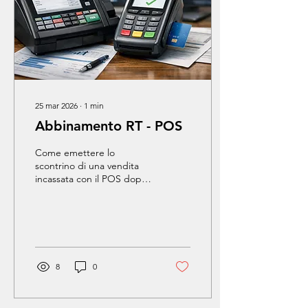
regolamento obbliga tutti i
produttori ed utilizzatori
di...
25 mar 2026
∙
1
min
Abbinamento RT - POS
Come emettere lo
scontrino di una vendita
incassata con il POS dopo
qualche giorno
8
0