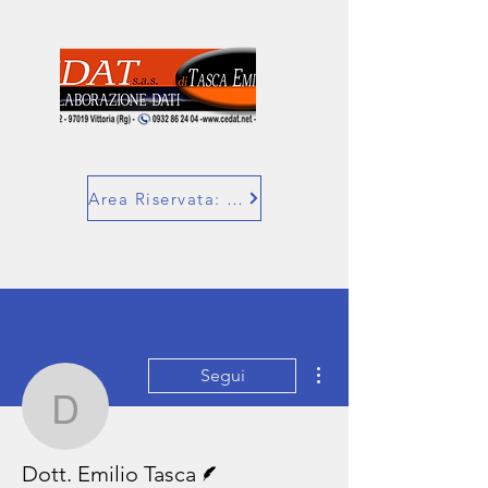
Area Riservata: SuperBill
Altre azioni
Segui
Dott. Emilio Tasca
Redattore
Dott. Emilio Tasca