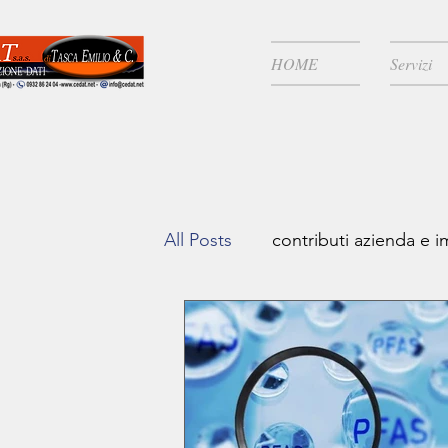
HOME
Servizi
All Posts
contributi azienda e 
zone covid
Risparmio fisc
Continuità aziendale
IVA