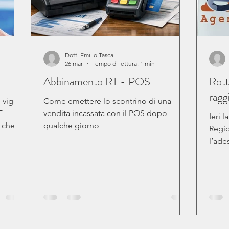
Dott. Emilio Tasca
26 mar
Tempo di lettura: 1 min
Abbinamento RT - POS
Rott
ragg
 vigore
Come emettere lo scontrino di una
E
vendita incassata con il POS dopo
Ieri 
 che
qualche giorno
Regio
i PFAS
l’ade
 agli
per tu
i
auto.
che
all’A
tutti 
r
31.12
enti e,
sanzi
delle
31.10