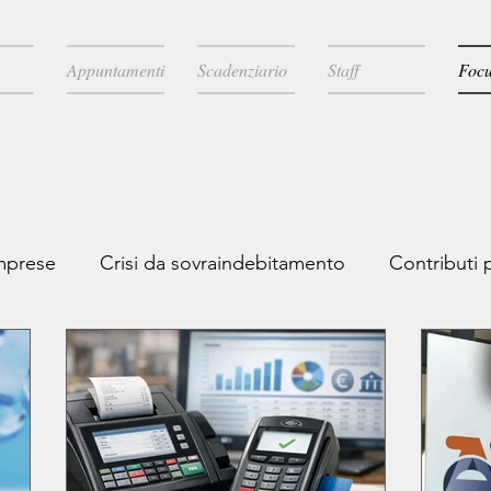
Appuntamenti
Scadenziario
Staff
Focu
imprese
Crisi da sovraindebitamento
Contributi 
ale
Novità legislative
Licenziamenti
Comunic