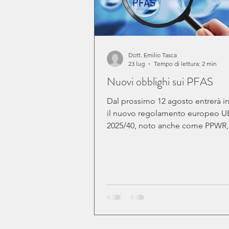
Dott. Emilio Tasca
23 lug
Tempo di lettura: 2 min
Nuovi obblighi sui PFAS
Dal prossimo 12 agosto entrerà in
il nuovo regolamento europeo U
2025/40, noto anche come PPWR,
introduce nuovi limiti specifici su
presenti negli imballaggi destinati
alimenti. Vengono introdotti limit
inferiori di PFAS ( sostanze chimi
create dall’uomo difficilmente
eliminabili) rispetto agli attuali pe
limitare l’inquinamento degli alim
di conseguenza, dell’ambiente e 