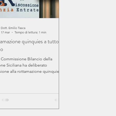
Dott. Emilio Tasca
17 mar
Tempo di lettura: 1 min
amazione quinquies a tutto
io
la Commissione Bilancio della
ne Siciliana ha deliberato
sione alla rottamazione quinquies
tti i tributi regionali, fra cui il bollo
 La proposta, che sarà portata
ssemblea Regionale, è di pagare
i bollo auto scadenti entro il
.2025 senza applicazione delle
oni e degli interessi entro il
.2026. Personalmente ho chiesto ad