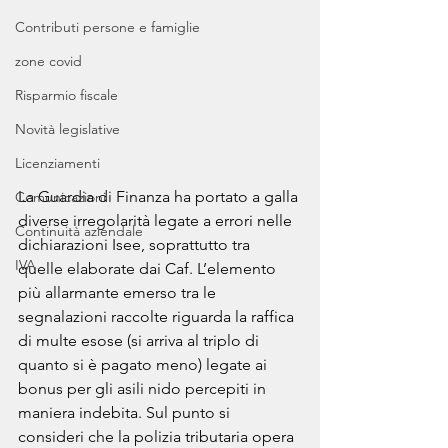
Contributi persone e famiglie
zone covid
Risparmio fiscale
Novità legislative
Licenziamenti
La Guardia di Finanza ha portato a galla 
Comunicazioni
diverse irregolarità legate a errori nelle 
Continuità aziendale
dichiarazioni Isee, soprattutto tra 
IVA
quelle elaborate dai Caf. L’elemento 
più allarmante emerso tra le 
segnalazioni raccolte riguarda la raffica 
di multe esose (si arriva al triplo di 
quanto si è pagato meno) legate ai 
bonus per gli asili nido percepiti in 
maniera indebita. Sul punto si 
consideri che la polizia tributaria opera 