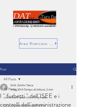
Area Riservata: SuperBill
Post
All Posts
Dott. Emilio Tasca
All Posts
9 lug 2014
Tempo di lettura: 2 min
I " furbetti " dell´ISEE e i
contributi azienda e imprese
controlli dell´amministrazione
Crisi da sovraindebitamento