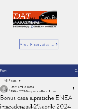
Area Riservata: SuperBill
Post
All Posts
Dott. Emilio Tasca
All Posts
23 apr 2024
Tempo di lettura: 1 min
Bonus casa e pratiche ENEA
contributi azienda e imprese
in scadenza il 25 aprile 2024
Crisi da sovraindebitamento