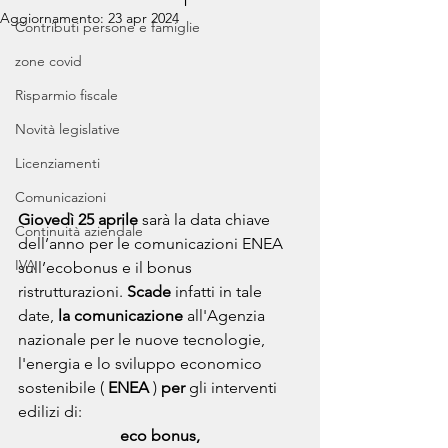
Aggiornamento:
23 apr 2024
Contributi persone e famiglie
zone covid
Risparmio fiscale
Novità legislative
Licenziamenti
Comunicazioni
Giovedì 25 aprile
 sarà la data chiave 
Continuità aziendale
dell’anno per le comunicazioni ENEA 
IVA
sull’ecobonus e il bonus 
ristrutturazioni. 
Scade
 infatti in tale 
date, 
la comunicazione 
all'Agenzia 
nazionale per le nuove tecnologie, 
l'energia e lo sviluppo economico 
sostenibile ( 
ENEA
 ) 
per
 gli interventi 
edilizi di:
eco bonus,