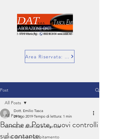
Area Riservata: SuperBill
Post
All Posts
Dott. Emilio Tasca
All Posts
29 ago 2019
Tempo di lettura: 1 min
Banche e Poste, nuovi controlli
contributi azienda e imprese
sul contante.
Crisi da sovraindebitamento