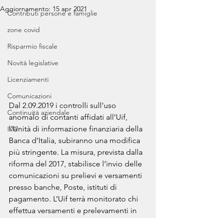
Aggiornamento:
15 apr 2021
Contributi persone e famiglie
zone covid
Risparmio fiscale
Novità legislative
Licenziamenti
Comunicazioni
Dal 2.09.2019 i controlli sull’uso 
Continuità aziendale
anomalo di contanti affidati all’Uif, 
l’Unità di informazione finanziaria della 
IVA
Banca d’Italia, subiranno una modifica 
più stringente. La misura, prevista dalla 
riforma del 2017, stabilisce l’invio delle 
comunicazioni su prelievi e versamenti 
presso banche, Poste, istituti di 
pagamento. L’Uif terrà monitorato chi 
effettua versamenti e prelevamenti in 