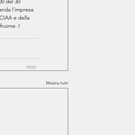
0 del 30 
anda l´impresa 
CIAA e della 
ruirne. I 
Mostra tutti