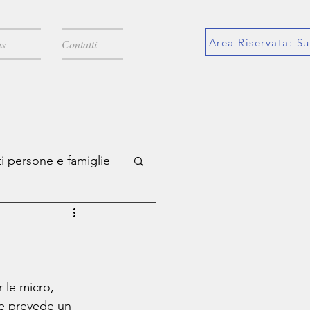
Area Riservata: Su
s
Contatti
i persone e famiglie
icazioni
 le micro, 
e prevede un 