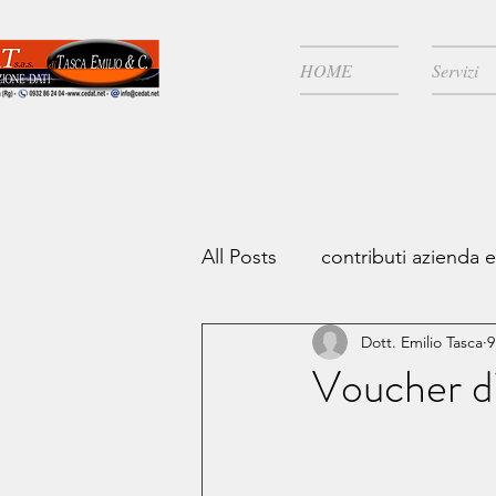
HOME
Servizi
All Posts
contributi azienda 
Dott. Emilio Tasca
9
zone covid
Risparmio fi
Voucher di
Continuità aziendale
IV