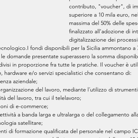
contributo, "voucher", di i
superiore a 10 mila euro, nel
massima del 50% delle spes
finalizzato all’adozione di int
digitalizzazione dei processi
logico.I fondi disponibili per la Sicilia ammontano a 7 
i le domande presentate superassero la somma disponibile
isi in proporzione fra tutte le pratiche. Il voucher è util
e, hardware e/o servizi specialistici che consentano di:
cienza aziendale;
rganizzazione del lavoro, mediante l´utilizzo di strumenti
ità del lavoro, tra cui il telelavoro;
zioni di e-commerce;
ettività a banda larga e ultralarga o del collegamento alla
ologia satellitare;
venti di formazione qualificata del personale nel campo IC