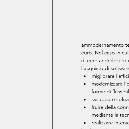
ammodernamento tecno
euro. Nel caso in cu
di euro andrebbero div
l’acquisto di softwar
migliorare l´effi
modernizzare l´o
forme di flessibil
sviluppare solu
fruire della conn
mediante la tecn
realizzare inter