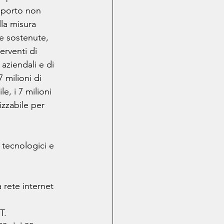
mporto non 
la misura 
e sostenute, 
erventi di 
 aziendali e di 
milioni di 
, i 7 milioni 
izzabile per 
 tecnologici e 
 rete internet 
T. 