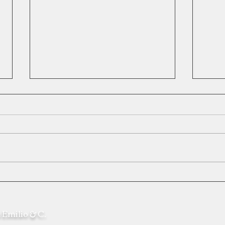
Abbinamento RT - POS
Rotta
raggi
 Emilio & C.