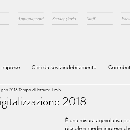
Appuntamenti
Scadenziario
Staff
Focu
e imprese
Crisi da sovraindebitamento
Contribut
 gen 2018
Tempo di lettura: 1 min
scale
Novità legislative
Licenziamenti
Comun
gitalizzazione 2018
A
È una misura agevolativa per
piccole e medie imprese ch