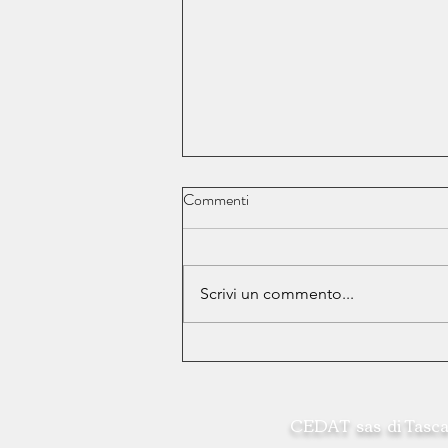
Commenti
Scrivi un commento...
Nuovi obblighi sui PFAS
CEDAT sas di Tasca