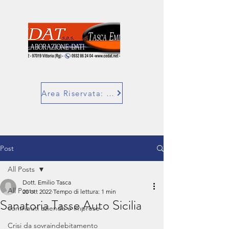
Area Riservata: SuperBill
Post
All Posts
Dott. Emilio Tasca
All Posts
20 ott 2022
Tempo di lettura: 1 min
Sanatoria Tasse Auto Sicilia
contributi azienda e imprese
Crisi da sovraindebitamento