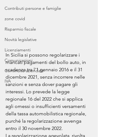
Contributi persone e famiglie
zone covid
Risparmio fiscale
Novità legislative
Licenziamenti
In Sicilia si possono regolarizzare i 
Comunicazioni
mancati pagamenti del bollo auto, in 
scadenza tra l'1 gennaio 2016 e il 31 
Continuità aziendale
dicembre 2021, senza incorrere nelle 
IVA
sanzioni e senza dover pagare gli 
interessi. Lo prevede la legge 
regionale 16 del 2022 che si applica 
agli omessi o insufficienti versamenti 
della tassa automobilistica regionale, 
purché la regolarizzazione avvenga 
entro il 30 novembre 2022. 
La regolarizzazione agevolata, rivolta 