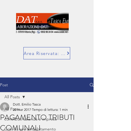
Area Riservata: SuperBill
Post
All Posts
Dott. Emilio Tasca
All Posts
20 mar 2017
Tempo di lettura: 1 min
PAGAMENTO TRIBUTI
contributi azienda e imprese
COMUNALI
Crisi da sovraindebitamento