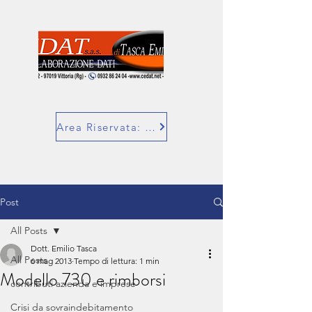
Area Riservata: SuperBill
Post
All Posts
Dott. Emilio Tasca
All Posts
6 mag 2013
Tempo di lettura: 1 min
Modello 730 e rimborsi
contributi azienda e imprese
Crisi da sovraindebitamento