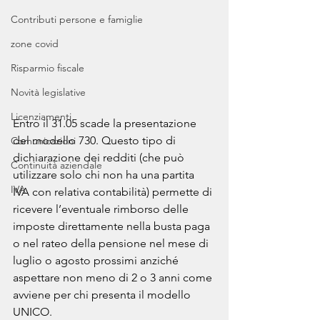
Contributi persone e famiglie
zone covid
Risparmio fiscale
Novità legislative
Licenziamenti
Entro il 31.05 scade la presentazione 
del modello 730. Questo tipo di 
Comunicazioni
dichiarazione dei redditi (che può 
Continuità aziendale
utilizzare solo chi non ha una partita 
IVA
IVA con relativa contabilità) permette di 
ricevere l’eventuale rimborso delle 
imposte direttamente nella busta paga 
o nel rateo della pensione nel mese di 
luglio o agosto prossimi anziché 
aspettare non meno di 2 o 3 anni come 
avviene per chi presenta il modello 
UNICO. 