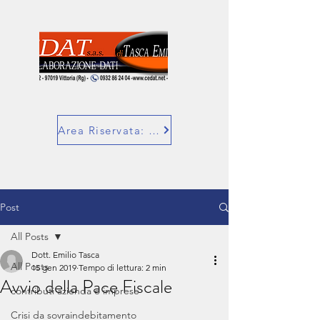
Area Riservata: SuperBill
Post
All Posts
Dott. Emilio Tasca
All Posts
15 gen 2019
Tempo di lettura: 2 min
Avvio della Pace Fiscale
contributi azienda e imprese
Crisi da sovraindebitamento