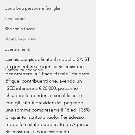
Contributi persone e famiglie
zone covid
Risparmio fiscale
Novità legislative
Licenziamenti
Ieri è stato pubblicato il modello SA-ST 
Comunicazioni
da presentare a Agenzia Riscossione 
Continuità aziendale
per ottenere la " Pace Fiscale" da parte 
IVA
di quei contribuenti che, avendo un 
ISEE inferiore a € 20.000, potranno 
chiudere le pendenze con il fisco  e 
con gli istituti previdenziali pagando 
una somma compresa fra il 16 ed il 35% 
di quanto iscritto a ruolo. Per adesso il 
modello è stato pubblicato da Agenzia 
Riscossione, il concessionario 