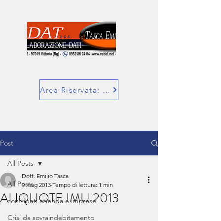
Area Riservata: SuperBill
Post
All Posts
Dott. Emilio Tasca
All Posts
9 mag 2013
Tempo di lettura: 1 min
ALIQUOTE IMU 2013
contributi azienda e imprese
Crisi da sovraindebitamento