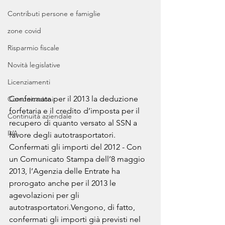
Contributi persone e famiglie
zone covid
Risparmio fiscale
Novità legislative
Licenziamenti
Confermata per il 2013 la deduzione 
Comunicazioni
forfetaria e il credito d’imposta per il 
Continuità aziendale
recupero di quanto versato al SSN a 
IVA
favore degli autotrasportatori. 
Confermati gli importi del 2012 - Con 
un Comunicato Stampa dell’8 maggio 
2013, l’Agenzia delle Entrate ha 
prorogato anche per il 2013 le 
agevolazioni per gli 
autotrasportatori.Vengono, di fatto, 
confermati gli importi già previsti nel 