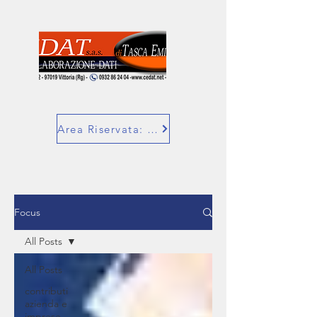
Area Riservata: SuperBill
Focus
All Posts
All Posts
contributi
azienda e
imprese