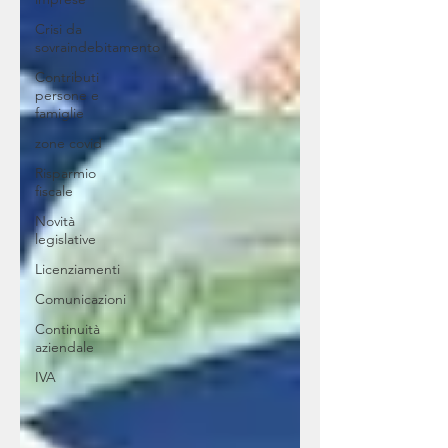
Crisi da
sovraindebitamento
Contributi
persone e
famiglie
zone covid
Risparmio
fiscale
Novità
legislative
Licenziamenti
Comunicazioni
Continuità
aziendale
IVA