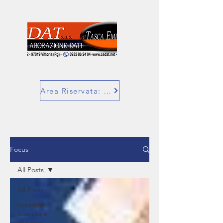
Area Riservata: SuperBill
Focus
All Posts
All Posts
contributi
azienda e
imprese