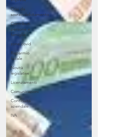
Crisi da
sovraindebitamento
Contributi
persone e
famiglie
zone covid
Risparmio
fiscale
Novità
legislative
Licenziamenti
Comunicazioni
Continuità
aziendale
IVA