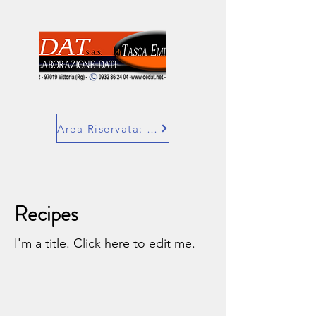
Area Riservata: SuperBill
Recipes
I'm a title. ​Click here to edit me.