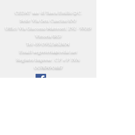
CEDAT sas di Tasca Emilio & C.
Sede: Via Gen. Cascino 100
Uffici: Via Giacomo Matteotti,
292 - 97019
Vittoria (RG)
Tel:
+39 0932.862404
Email:
segreteria@cedat.net
Registro Imprese , C.F. e P. IVA:
00787490887