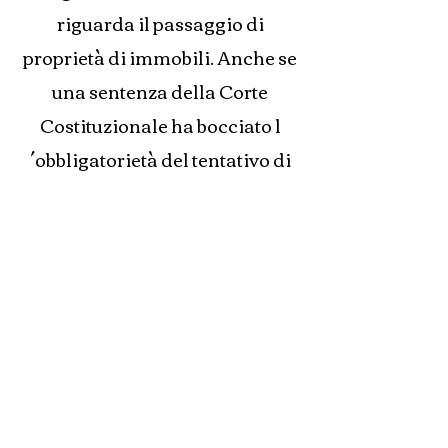
riguarda il passaggio di
proprietà di immobili. Anche se
una sentenza della Corte
Costituzionale ha bocciato l
´obbligatorietà del tentativo di
conciliazione prima dell
´instaurazione della causa
civile, i dati statistici dicono che
a livello mondiale l´80% delle
media-conciliazioni danno un
risultato positivo con il
raggiungimento dell’accordo
fra le parti.