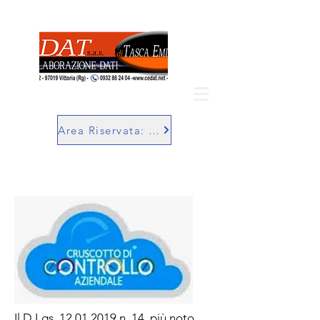
Area Riservata: SuperBill
Il D.Lgs.
12.01.2019
n. 14, più noto