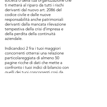
società o della tua organizzazione che
ti metterà al riparo da tutti i rischi
derivanti dal nuovo art. 2086 del
codice civile e dalle nuove
responsabilità anche patrimoniali
derivanti dalla mancata rilevazione
tempestiva della crisi d'impresa e
della perdita della continuità
aziendale.
Indicandoci 2 fra i tuoi maggiori
concorrenti otterrai una relazione
particolareggiata di almeno 50
pagine ricche di dati che mette a
confronto i tuoi indici di bilancio con
quelli dei tuoi concorrenti così da
conoscere i tuoi punti di forza e i tuoi
punti deboli. Otterrai anche la
mappa strategica che ti aiuterà a
sviluppare la tua azienda fino al
raggiungimento dei tuoi obiettivi.
1