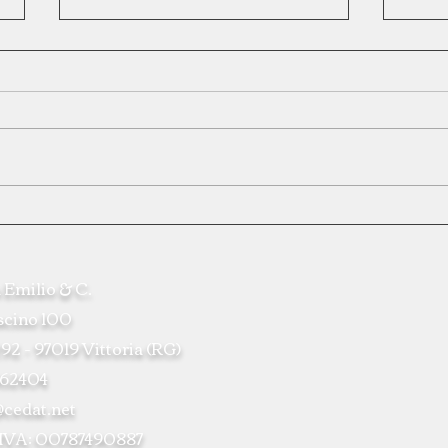
Abbinamento RT - POS
Rotta
raggi
 Emilio & C.
ascino 100
92 - 97019 Vittoria (RG)
.862404
@cedat.net
P. IVA: 00787490887