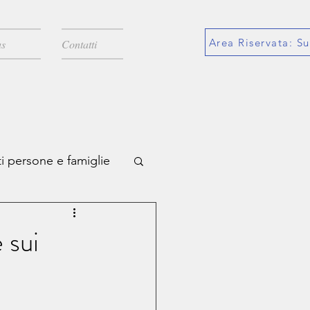
Area Riservata: Su
s
Contatti
i persone e famiglie
icazioni
 sui