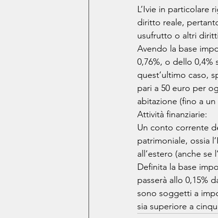
L’Ivie in particolare 
diritto reale, pertan
usufrutto o altri diri
Avendo la base imponi
0,76%, o dello 0,4% s
quest’ultimo caso, s
pari a 50 euro per og
abitazione (fino a un
Attività finanziarie: 
Un conto corrente det
patrimoniale, ossia l’
all’estero (anche se l
Definita la base impo
passerà allo 0,15% dal
sono soggetti a impos
sia superiore a cinq