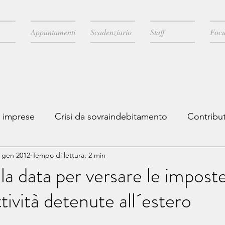
Appuntamenti
Scadenziario
Staff
Focu
e imprese
Crisi da sovraindebitamento
Contribut
 gen 2012
Tempo di lettura: 2 min
scale
Novità legislative
Licenziamenti
Comun
 la data per versare le imposte
ttività detenute all´estero
A