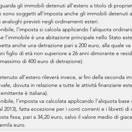
riguarda gli immobili detenuti all’estero a titolo di propriet
to sono soggetti all’imposta anche gli immobili detenuti a 
tti analoghi previsti negli ordinamenti esteri. 
bile, l’imposta si calcola applicando l’aliquota ordinaria
e l’immobile è una abitazione principale nello Stato este
petta anche una detrazione pari a 200 euro, alla quale va
ni figlio di età non superiore a 26 anni dimorante e resid
 massimo di 400 euro di detrazione). 
enuto all’estero rileverà invece, ai fini della seconda i
Ivafe, dovuta in relazione a tutte le attività finanziarie es
’emittente è italiana). 
nibile, l’imposta va calcolata applicando l’aliquota base 
 2013), fatta eccezione per i conti correnti e i libretti di
ta fissa, pari a 34,20 euro, salvo il valore medio di gia
uemila euro.