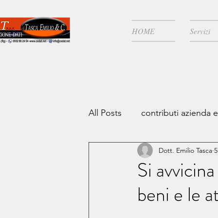
HOME
Servizi
All Posts
contributi azienda 
Dott. Emilio Tasca
5
zone covid
Risparmio fi
Si avvicina
beni e le a
Continuità aziendale
IV