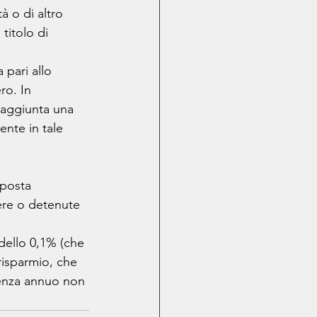
à o di altro 
titolo di 
 pari allo 
ro. In 
 aggiunta una 
ente in tale 
mposta 
tere o detenute 
dello 0,1% (che 
 risparmio, che 
cenza annuo non 