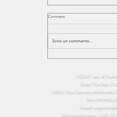
Commenti
Scrivi un commento...
Nuovi obblighi sui PFAS
CEDAT sas di Tasca
Sede: Via Gen. C
Uffici: Via Giacomo Matteotti, 2
Tel: +39 0932
Email:
segreteria
Registro Imprese , C.F. e 